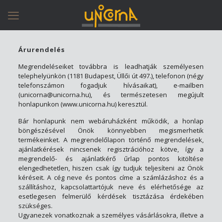
Árurendelés
Megrendeléseiket továbbra is leadhatják személyesen
telephelyünkön (1181 Budapest, Üllői út 497.), telefonon (négy
telefonszámon fogadjuk hívásaikat), e-mailben
(
unicorna@unicorna.hu
), és természetesen megújult
honlapunkon (www.unicorna.hu) keresztül.
Bár honlapunk nem webáruházként működik, a honlap
böngészésével Önök könnyebben megismerhetik
termékeinket. A megrendelőlapon történő megrendelések,
ajánlatkérések nincsenek regisztrációhoz kötve, így a
megrendelő- és ajánlatkérő űrlap pontos kitöltése
elengedhetetlen, hiszen csak így tudjuk teljesíteni az Önök
kéréseit. A cég neve és pontos címe a számlázáshoz és a
szállításhoz, kapcsolattartójuk neve és elérhetősége az
esetlegesen felmerülő kérdések tisztázása érdekében
szükséges.
Ugyanezek vonatkoznak a személyes vásárlásokra, illetve a