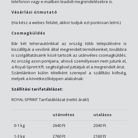
telefonon vagy e-mailben leadott megrendelésekre is.
Vásárlási útmutató
(Ha kész a webes felület, akkor tudjuk ezt pontosan leírni.)
Csomagküldés
Bár két teherautónkkal az ország több településére is
kiszállítjuk a vevőink által megrendelt termékeinket, továbbra
is szolgáltatásaink közé tartozik az utánvétes csomagküldés.
Az ország azon pontjaira, ahová személyesen nem jutunk el,
a Royal-Sprint Kft. segítségével juttatjuk el a megrendelt árut.
Számláinkon külön tételként szerepel a szállítási költség,
melyek a következőképpen alakulnak:
Szállítási tarifatáblázat:
ROYAL-SPRINT Tarifatáblázat (nettó árak!)
utánvétes
utalásos
0-1 kg
2640 Ft
2040 Ft
1-3 kg
2760 Ft
2160 Ft