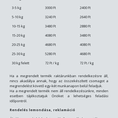
3-5 kg
3000 Ft
2400 Ft
5-10 kg
3240 Ft
2640 Ft
10-15 kg
3480 Ft
2880 Ft
15-20 kg
4080 Ft
3480 Ft
20-25 kg
4680 Ft
4080 Ft
25-30 kg
5280 Ft
4680 Ft
30 kg felett
72 Ft / kg
72 Ft / kg
Ha a megrendelt termék raktárunkban rendelkezésre áll,
nincs akadálya annak, hogy az összekészített csomagot a
megrendelést követő egy-két munkanapon belül feladjuk.
Ha a megrendelt termék nem áll rendelkezésünkre, minden
esetben tájékoztatjuk Önöket a lehetséges feladási
időpontról.
Rendelés lemondása, reklamáció