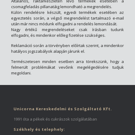
Általános, raktárkészleten lévő termékek esetében a
csomagfeladás pillanatáig lemondható a megrendelés.
Külön rendelésre készült, egyedi termékek esetében az
egyeztetés során, a végső megrendelést tartalmazó e-mail
után már nincs módunk elfogadni a rendelés lemondását.
Nagy értékű megrendeléseket csak írásban tudunk
elfogadni, és mindenkor előleg fizetése szükséges.
Reklamáció során a törvényben előírtak szerint, a mindenkor
hatályos jogszabályok alapján járunk el.
Természetesen minden esetben arra törekszünk, hogy a
felmerült problémákat vevőink megelégedésére tudjuk
megoldani.
Unicorna Kereskedelmi és Szolgáltató Kft.
1991 óta a pékek és cukrászok szolgálatában
Székhely és telephely: