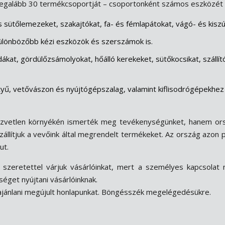
legalább 30 termékcsoportját – csoportonként számos eszközét 
 sütőlemezeket, szakajtókat, fa- és fémlapátokat, vágó- és kisz
ülönbözőbb kézi eszközök és szerszámok is.
dákat, gördülőzsámolyokat, hőálló kerekeket, sütőkocsikat, száll
yű, vetővászon és nyújtógépszalag, valamint kiflisodrógépekhez f
zvetlen környékén ismerték meg tevékenységünket, hanem ors
zállítjuk a vevőink által megrendelt termékeket. Az ország azon
ut.
szeretettel várjuk vásárlóinkat, mert a személyes kapcsolat
séget nyújtani vásárlóinknak.
ajánlani megújult honlapunkat. Böngésszék megelégedésükre.