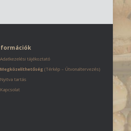
nformációk
Adatkezelési tájékoztató
Megközelíthetőség
(Térkép – Útvonaltervezés)
Nyitva tartás
Kapcsolat