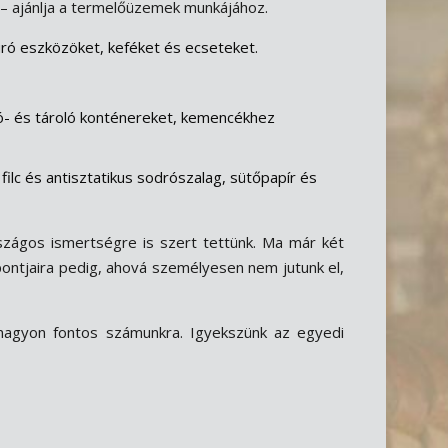
– ajánlja a termelőüzemek munkájához.
úró eszközöket, keféket és ecseteket.
ító- és tároló konténereket, kemencékhez
ilc és antisztatikus sodrószalag, sütőpapír és
zágos ismertségre is szert tettünk. Ma már két
 pontjaira pedig, ahová személyesen nem jutunk el,
 nagyon fontos számunkra. Igyekszünk az egyedi