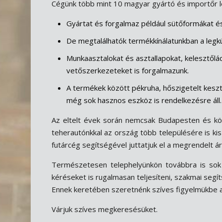
Cégünk több mint 10 magyar gyártó és importőr 
Gyártat és forgalmaz például sütőformákat és
De megtalálhatók termékkínálatunkban a legk
Munkaasztalokat és asztallapokat, kelesztőlá
vetőszerkezeteket is forgalmazunk.
A termékek között pékruha, hőszigetelt keszt
még sok hasznos eszköz is rendelkezésre áll.
Az eltelt évek során nemcsak Budapesten és kö
teherautónkkal az ország több településére is kis
futárcég segítségével juttatjuk el a megrendelt ár
Természetesen telephelyünkön továbbra is sok 
kéréseket is rugalmasan teljesíteni, szakmai segít
Ennek keretében szeretnénk szíves figyelmükbe 
Várjuk szíves megkeresésüket.