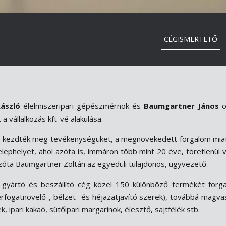
CÉGISMERTETŐ
ászló
élelmiszeripari gépészmérnök és
Baumgartner János
o
a vállalkozás kft-vé alakulása.
gben kezdték meg tevékenységüket, a megnövekedett forgalom m
ephelyet, ahol azóta is, immáron több mint 20 éve, töretlenül v
 azóta Baumgartner Zoltán az egyedüli tulajdonos, ügyvezető.
i gyártó és beszállító cég közel 150 különböző termékét forg
 térfogatnövelő-, bélzet- és héjazatjavító szerek), továbbá mag
ipari kakaó, sütőipari margarinok, élesztő, sajtfélék stb.