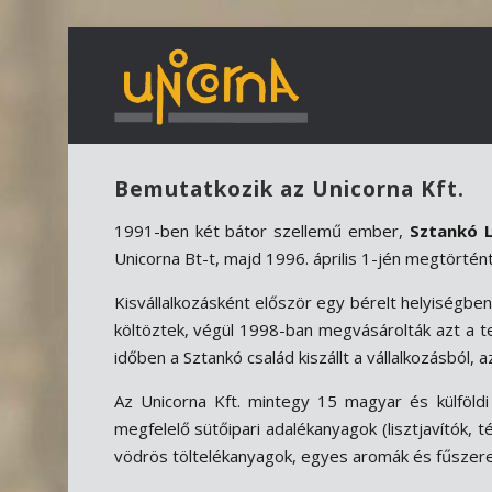
Bemutatkozik az Unicorna Kft.
1991-ben két bátor szellemű ember,
Sztankó L
Unicorna Bt-t, majd 1996. április 1-jén megtörtént 
Kisvállalkozásként először egy bérelt helyisé
költöztek, végül 1998-ban megvásárolták azt a tel
időben a Sztankó család kiszállt a vállalkozásból,
Az Unicorna Kft. mintegy 15 magyar és külföld
megfelelő sütőipari adalékanyagok (lisztjavítók,
vödrös töltelékanyagok, egyes aromák és fűszerek, 