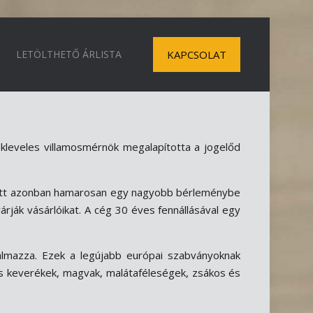
LETÖLTHETŐ ÁRLISTA
KAPCSOLAT
kleveles villamosmérnök megalapította a jogelőd
iatt azonban hamarosan egy nagyobb bérleménybe
árják vásárlóikat. A cég 30 éves fennállásával egy
almazza. Ezek a legújabb európai szabványoknak
vas keverékek, magvak, malátaféleségek, zsákos és